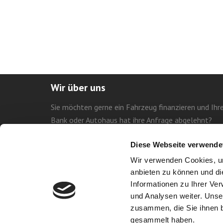
Wir über uns
Sie möchten gerne ein Fahrzeug finanzieren und Ihr
Bank oder Autohaus hat ihre Anfrage abgelehnt?
Dann sind Sie bei uns genau richtig ! Die Leasing- un
Diese Webseite verwende
Mietangebote unserer Partner können Sie nicht mit
einer herkömmlichen Autohaus- oder
Wir verwenden Cookies, um
anbieten zu können und di
Informationen zu Ihrer Ve
und Analysen weiter. Unse
zusammen, die Sie ihnen b
© Copyright 2026
ALR Auto-Leasing Ruhr
gesammelt haben.