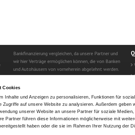
Q
Bankfinanzierung vergleichen, da unsere Partner und
wir hier Verträge ermöglichen können, die von Banken
e
und Autohäusern von vorneherein abgelehnt werden.
mehr lesen
d
t Cookies
 Inhalte und Anzeigen zu personalisieren, Funktionen für sozia
e Zugriffe auf unsere Website zu analysieren. Außerdem geben w
rwendung unserer Website an unsere Partner für soziale Medien
re Partner führen diese Informationen möglicherweise mit weite
ereitgestellt haben oder die sie im Rahmen Ihrer Nutzung der D