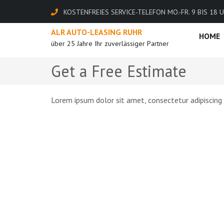
Zum
KOSTENFREIES SERVICE-TELEFON MO.-FR. 9 BIS 18 U
Inhalt
springen
ALR AUTO-LEASING RUHR
(Enter
HOME
über 25 Jahre Ihr zuverlässiger Partner
drücken)
Get a Free Estimate
Lorem ipsum dolor sit amet, consectetur adipiscing e