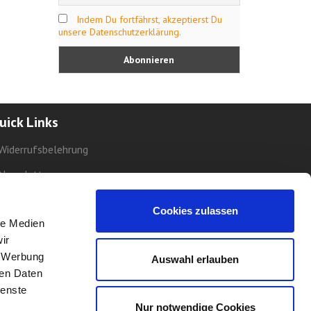
Indem Du fortfährst, akzeptierst Du
unsere Datenschutzerklärung.
uick Links
Widerrufsbelehrung
Newsletter
AGB
Cookies zulassen
le Medien
Datenschutz
ir
Impressum
, Werbung
Auswahl erlauben
ren Daten
ienste
Nur notwendige Cookies