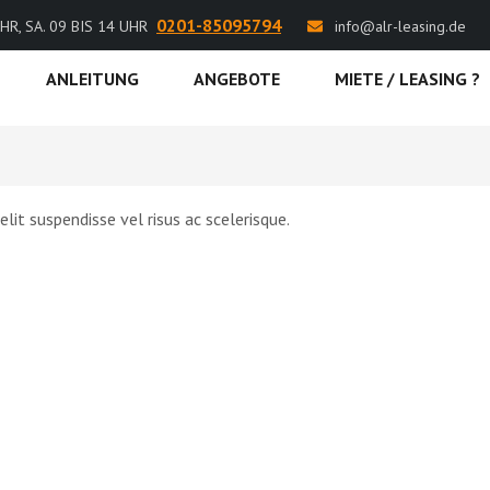
0201-85095794
HR, SA. 09 BIS 14 UHR
info@alr-leasing.de
ANLEITUNG
ANGEBOTE
MIETE / LEASING ?
lit suspendisse vel risus ac scelerisque.