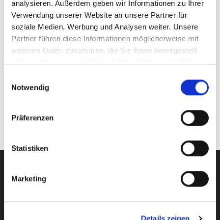
analysieren. Außerdem geben wir Informationen zu Ihrer
Verwendung unserer Website an unsere Partner für
soziale Medien, Werbung und Analysen weiter. Unsere
BLEIBEN SIE INFORMIERT –
Partner führen diese Informationen möglicherweise mit
NEWSLETTERANMELDUNG
weiteren Daten zusammen, die Sie ihnen bereitgestellt
haben oder die sie im Rahmen Ihrer Nutzung der Dienste
Email
gesammelt haben.
Einwilligungsauswahl
Notwendig
Indem Du fortfährst, akzeptierst Du unsere Datenschutzerklärung.
Präferenzen
Statistiken
Wir über uns
Marketing
Sie möchten gerne ein Fahrzeug finanzieren und Ihre Bank
oder Autohaus hat ihre Anfrage abgelehnt? Dann sind Sie bei
uns genau richtig ! Die Leasing- und Mietangebote unserer
Details zeigen