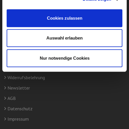
Partner können Sie nicht mit einer herkömmlichen Autohaus-
oder
Cookies zulassen
Bankfinanzierung vergleichen, da unsere Partner und wir hier
Verträge ermöglichen können, die von Banken und
Auswahl erlauben
Autohäusern von vorneherein abgelehnt werden.
mehr lesen
Nur notwendige Cookies
Quick Links
Widerrufsbelehrung
Newsletter
AGB
Datenschutz
Impressum