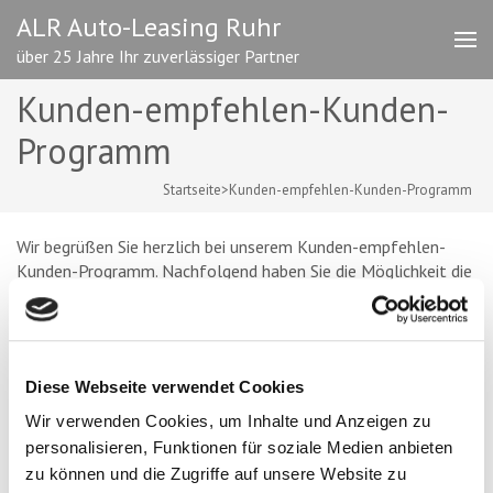
Zum
ALR Auto-Leasing Ruhr
Inhalt
über 25 Jahre Ihr zuverlässiger Partner
springen
(Enter
Kunden-empfehlen-Kunden-
drücken)
Programm
Startseite
>
Kunden-empfehlen-Kunden-Programm
Wir begrüßen Sie herzlich bei unserem Kunden-empfehlen-
Kunden-Programm. Nachfolgend haben Sie die Möglichkeit die
Daten Ihres neuen Kunden sowie Ihre Daten an uns zu
übermitteln.
[formidable id=2]
Diese Webseite verwendet Cookies
KATEGORIEN
Wir verwenden Cookies, um Inhalte und Anzeigen zu
personalisieren, Funktionen für soziale Medien anbieten
Unsere Angebote
zu können und die Zugriffe auf unsere Website zu