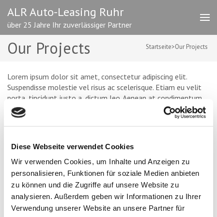
Zum
ALR Auto-Leasing Ruhr
Inhalt
über 25 Jahre Ihr zuverlässiger Partner
springen
(Enter
Our Projects
drücken)
Startseite
>
Our Projects
Lorem ipsum dolor sit amet, consectetur adipiscing elit.
Suspendisse molestie vel risus ac scelerisque. Etiam eu velit
porta, tincidunt justo a, dictum leo. Aenean at condimentum
turpis.
KATEGORIEN
Diese Webseite verwendet Cookies
Unsere Angebote
Wir verwenden Cookies, um Inhalte und Anzeigen zu
personalisieren, Funktionen für soziale Medien anbieten
zu können und die Zugriffe auf unsere Website zu
analysieren. Außerdem geben wir Informationen zu Ihrer
BLEIBEN SIE INFORMIERT –
Verwendung unserer Website an unsere Partner für
NEWSLETTERANMELDUNG